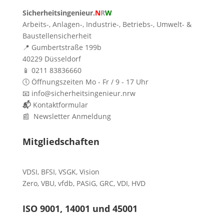
Sicherheitsingenieur.
N
R
W
Arbeits-, Anlagen-, Industrie-, Betriebs-, Umwelt- &
Baustellensicherheit
📍 Gumbertstraße 199b
40229 Düsseldorf
📱 0211 83836660
🕔 Öffnungszeiten Mo - Fr / 9 - 17 Uhr
📧 info@sicherheitsingenieur.nrw
📬
Kontaktformular
📰 Newsletter Anmeldung
Mitgliedschaften
VDSI
,
BFSI
,
VSGK
,
Vision
Zero
,
VBU
,
vfdb
,
PASiG
,
GRC
,
VDI,
HVD
ISO 9001, 14001 und 45001