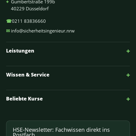
⌖
Gumbertstraße 199b
40229 Düsseldorf
☎
0211 83836660
✉
info@sicherheitsingenieur.nrw
+
Leistungen
+
Wissen & Service
+
Beliebte Kurse
HSE-Newsletter: Fachwissen direkt ins
Postfach