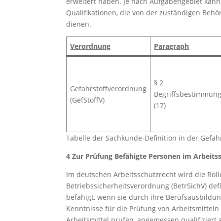
erweitert haben. Je nach Aufgabengebiet kann
Qualifikationen, die von der zuständigen Behö
dienen.
Verordnung
Paragraph
§ 2
Gefahrstoffverordnung
Begriffsbestimmun
(GefStoffV)
(17)
Tabelle der Sachkunde-Definition in der Gefa
4 Zur Prüfung Befähigte Personen im Arbeits
Im deutschen Arbeitsschutzrecht wird die Roll
Betriebssicherheitsverordnung (BetrSichV) defi
befähigt, wenn sie durch ihre Berufsausbildun
Kenntnisse für die Prüfung von Arbeitsmitteln 
Arbeitsmittel prüfen, angemessen qualifiziert