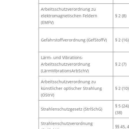
Arbeitsschutzverordnung zu
elektromagnetischen Feldern
§ 2 (8)
(EMFV)
Gefahrstoffverordnung (GefStoffV)
§ 2 (16)
Lärm- und Vibrations-
Arbeitsschutzverordnung
§ 2 (7)
(LärmVibrationsArbSchV)
Arbeitsschutzverordnung zu
künstlicher optischer Strahlung
§ 2 (10)
(OStrV)
§ 5 (24)
Strahlenschutzgesetz (StrlSchG)
(38)
Strahlenschutzverordnung
§§ 45, 