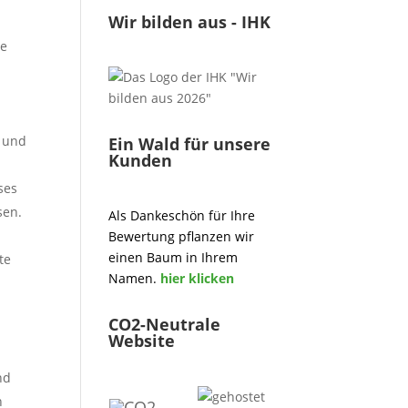
Wir bilden aus - IHK
te
g und
Ein Wald für unsere
Kunden
ses
sen.
Als Dankeschön für Ihre
Bewertung pflanzen wir
einen Baum in Ihrem
te
Namen.
hier klicken
CO2-Neutrale
Website
nd
n