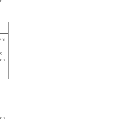
en
nem
he
von
s
gen