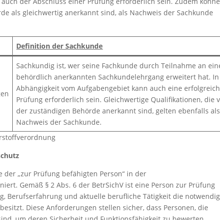
 auch der Abschluss einer Prüfung erforderlich sein. Zudem könn
rde als gleichwertig anerkannt sind, als Nachweis der Sachkunde
Definition der Sachkunde
Sachkundig ist, wer seine Fachkunde durch Teilnahme an ei
behördlich anerkannten Sachkundelehrgang erweitert hat. In
Abhängigkeit vom Aufgabengebiet kann auch eine erfolgreic
gen
Prüfung erforderlich sein. Gleichwertige Qualifikationen, die 
der zuständigen Behörde anerkannt sind, gelten ebenfalls al
Nachweis der Sachkunde.
hrstoffverordnung
schutz
e der „zur Prüfung befähigten Person“ in der
niert. Gemäß § 2 Abs. 6 der BetrSichV ist eine Person zur Prüfung
g, Berufserfahrung und aktuelle berufliche Tätigkeit die notwendi
besitzt. Diese Anforderungen stellen sicher, dass Personen, die
 sind, um deren Sicherheit und Funktionsfähigkeit zu bewerten.