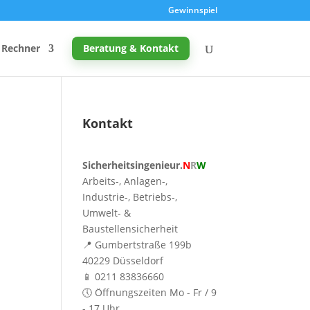
Gewinnspiel
Rechner
Beratung & Kontakt
Kontakt
Promille-Rechner
Sicherheitsingenieur.
N
R
W
Schreibtischhöhe berechnen
Arbeits-, Anlagen-,
Mutterschutz: Frist berechnen
Industrie-, Betriebs-,
Umwelt- &
Taupunkt & Schimmelgefahr
Baustellensicherheit
📍 Gumbertstraße 199b
40229 Düsseldorf
📱 0211 83836660
🕔 Öffnungszeiten Mo - Fr / 9
- 17 Uhr