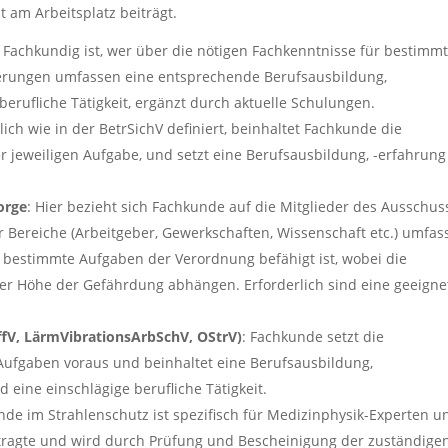
 am Arbeitsplatz beiträgt.
: Fachkundig ist, wer über die nötigen Fachkenntnisse für bestimm
derungen umfassen eine entsprechende Berufsausbildung,
erufliche Tätigkeit, ergänzt durch aktuelle Schulungen.
lich wie in der BetrSichV definiert, beinhaltet Fachkunde die
 jeweiligen Aufgabe, und setzt eine Berufsausbildung, -erfahrun
orge
: Hier bezieht sich Fachkunde auf die Mitglieder des Ausschus
er Bereiche (Arbeitgeber, Gewerkschaften, Wissenschaft etc.) umfas
ür bestimmte Aufgaben der Verordnung befähigt ist, wobei die
er Höhe der Gefährdung abhängen. Erforderlich sind eine geeigne
fV, LärmVibrationsArbSchV, OStrV)
: Fachkunde setzt die
Aufgaben voraus und beinhaltet eine Berufsausbildung,
 eine einschlägige berufliche Tätigkeit.
nde im Strahlenschutz ist spezifisch für Medizinphysik-Experten u
ftragte und wird durch Prüfung und Bescheinigung der zuständige