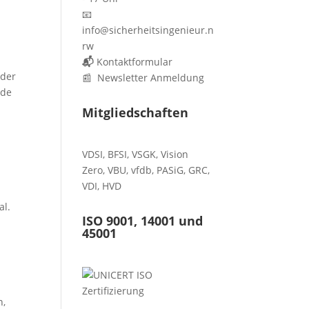
📧
info@sicherheitsingenieur.n
rw
📬
Kontaktformular
 der
📰 Newsletter Anmeldung
nde
Mitgliedschaften
VDSI
,
BFSI
,
VSGK
,
Vision
Zero
,
VBU
,
vfdb
,
PASiG
,
GRC
,
VDI,
HVD
al.
ISO 9001, 14001 und
45001
n,