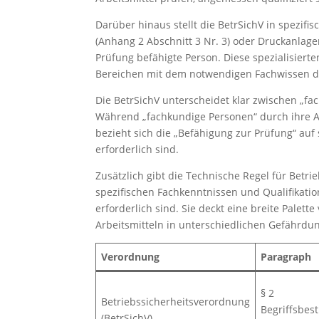
Darüber hinaus stellt die BetrSichV in spezi
(Anhang 2 Abschnitt 3 Nr. 3) oder Druckanlage
Prüfung befähigte Person. Diese spezialisiert
Bereichen mit dem notwendigen Fachwissen d
Die BetrSichV unterscheidet klar zwischen „f
Während „fachkundige Personen“ durch ihre Au
bezieht sich die „Befähigung zur Prüfung“ auf 
erforderlich sind.
Zusätzlich gibt die Technische Regel für Betri
spezifischen Fachkenntnissen und Qualifikatio
erforderlich sind. Sie deckt eine breite Palet
Arbeitsmitteln in unterschiedlichen Gefährdu
Verordnung
Paragraph
§ 2
Betriebssicherheitsverordnung
Begriffsbe
(BetrSichV)