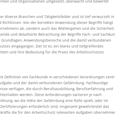
hmen und Organisationen umgesetzt, überwacht und bewertet
er diverse Branchen und Tätigkeitsfelder und ist tief verwurzelt in
d Richtlinien. Von der korrekten Anwendung dieser Begriffe hängt
nternehmens ab, sondern auch das Wohlergehen und die Sicherheit
ssende und detaillierte Betrachtung der Begriffe Fach- und Sachku
en Grundlagen, Anwendungsbereiche und die damit verbundenen
utzes eingegangen. Ziel ist es, ein klares und tiefgreifendes
tteln und ihre Bedeutung für die Praxis des Arbeitsschutzes
die Definition von Fachkunde in verschiedenen Verordnungen zentr
er Aufgabe und der damit verbundenen Gefährdung. Fachkundige
isse verfügen, die durch Berufsausbildung, Berufserfahrung und
terhalten werden. Diese Anforderungen variieren je nach
ordnung, wo die Höhe der Gefährdung eine Rolle spielt, oder im
Zertifizierungen erforderlich sind. Insgesamt gewährleistet das
chkräfte die für den Arbeitsschutz relevanten Aufgaben übernehme