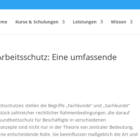
ome
Kurse & Schulungen
Leistungen
Wissen
rbeitsschutz: Eine umfassende
hutzhelfer
Anzahl Sicherheitsbeauftragter
Rechner
Einsatzzeitenrechner DGUV
Vorschrift 2
Brandschutzkonzepts
SiGeKo-Honorarrechner
Schneelast-Rechner
tsschutzes stellen die Begriffe „Fachkunde“ und „Sachkunde“
stück zahlreicher rechtlicher Rahmenbedingungen, die darauf
Zurrmittel & Ladungssicherung
sundheitsschutz für Beschäftigte in verschiedenen
nzepte sind nicht nur in der Theorie von zentraler Bedeutung,
eine entscheidende Rolle. Sie beeinflussen maßgeblich die Art und