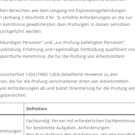
fischen Bereichen, wie dem Umgang mit Explosionsgefährdungen
n (Anhang 2 Abschnitt 4 Nr. 3), erhöhte Anforderungen an die zur
en Kenntnisse gewährleisten, dass Prüfungen in diesen sensiblen
urchgeführt werden.
achkundigen Personen“ und „zur Prüfung befähigten Personen“.
sbildung, Erfahrung und regelmäßige Fortbildung qualifiziert sin
spezifische Kenntnisse, die für die Prüfung von Arbeitsmitteln
ebssicherheit 1203 (TRBS 1203) detaillierte Hinweise zu den
nen, die für die Prüfung verschiedener Arten von Arbeitsmitteln
te von Anforderungen ab und bietet Orientierung für die Prüfung vo
ngsbereichen.
Definition
Fachkundig: Person mit erforderlichen Fachkenntnis
für bestimmte Aufgaben. Anforderungen:
stimmungen
Berufsausbildung, Berufserfahrung, aktuelle beruflic