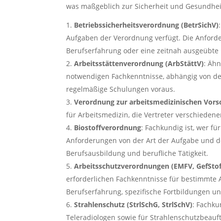
was maßgeblich zur Sicherheit und Gesundheit
Betriebssicherheitsverordnung (BetrSichV)
Aufgaben der Verordnung verfügt. Die Anfor
Berufserfahrung oder eine zeitnah ausgeübte b
Arbeitsstättenverordnung (ArbStättV)
: Ähn
notwendigen Fachkenntnisse, abhängig von der
regelmäßige Schulungen voraus.
Verordnung zur arbeitsmedizinischen Vors
für Arbeitsmedizin, die Vertreter verschieden
Biostoffverordnung
: Fachkundig ist, wer f
Anforderungen von der Art der Aufgabe und d
Berufsausbildung und berufliche Tätigkeit.
Arbeitsschutzverordnungen (EMFV, GefStof
erforderlichen Fachkenntnisse für bestimmte 
Berufserfahrung, spezifische Fortbildungen und
Strahlenschutz (StrlSchG, StrlSchV)
: Fachku
Teleradiologen sowie für Strahlenschutzbeau