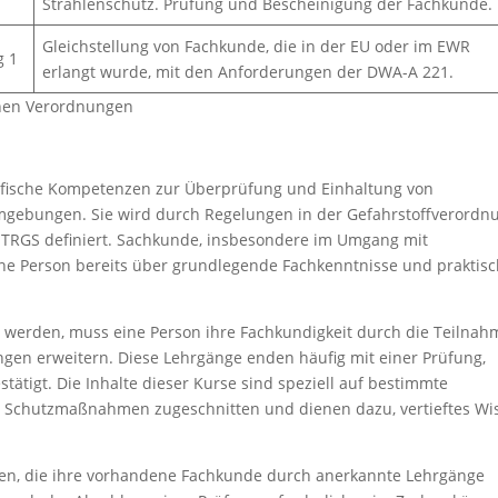
Strahlenschutz. Prüfung und Bescheinigung der Fachkunde.
Gleichstellung von Fachkunde, die in der EU oder im EWR
g 1
erlangt wurde, mit den Anforderungen der DWA-A 221.
chen Verordnungen
ifische Kompetenzen zur Überprüfung und Einhaltung von
umgebungen. Sie wird durch Regelungen in der Gefahrstoffverordn
n TRGS definiert. Sachkunde, insbesondere im Umgang mit
eine Person bereits über grundlegende Fachkenntnisse und praktis
 werden, muss eine Person ihre Fachkundigkeit durch die Teilnah
ngen erweitern. Diese Lehrgänge enden häufig mit einer Prüfung,
tigt. Die Inhalte dieser Kurse sind speziell auf bestimmte
er Schutzmaßnahmen zugeschnitten und dienen dazu, vertieftes Wi
onen, die ihre vorhandene Fachkunde durch anerkannte Lehrgänge