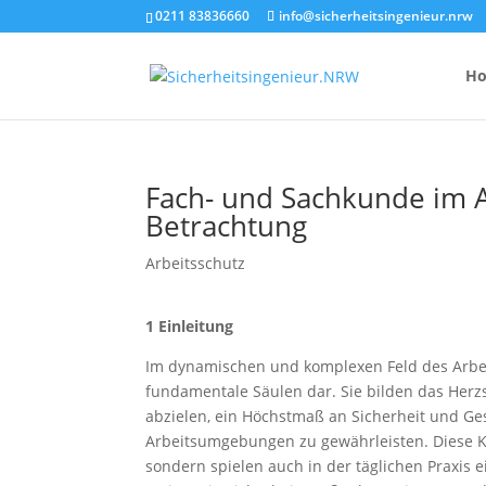
0211 83836660
info@sicherheitsingenieur.nrw
H
Fach- und Sachkunde im A
Betrachtung
Anzahl Brandsc
Feuerlöscher-
Arbeitsschutz
Kosten eines 
1 Einleitung
Im dynamischen und komplexen Feld des Arbei
fundamentale Säulen dar. Sie bilden das Herz
abzielen, ein Höchstmaß an Sicherheit und Ge
Arbeitsumgebungen zu gewährleisten. Diese Ko
sondern spielen auch in der täglichen Praxis 