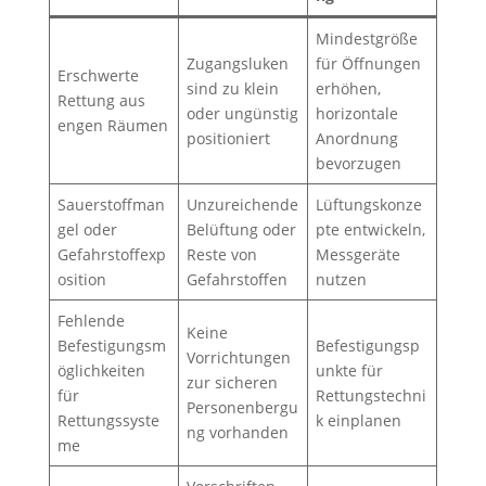
Mindestgröße
Zugangsluken
für Öffnungen
Erschwerte
sind zu klein
erhöhen,
Rettung aus
oder ungünstig
horizontale
engen Räumen
positioniert
Anordnung
bevorzugen
Sauerstoffman
Unzureichende
Lüftungskonze
gel oder
Belüftung oder
pte entwickeln,
Gefahrstoffexp
Reste von
Messgeräte
osition
Gefahrstoffen
nutzen
Fehlende
Keine
Befestigungsm
Befestigungsp
Vorrichtungen
öglichkeiten
unkte für
zur sicheren
für
Rettungstechni
Personenbergu
Rettungssyste
k einplanen
ng vorhanden
me