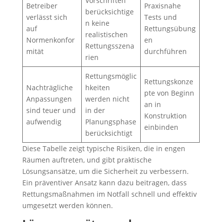
Vorschriften
Betreiber
Praxisnahe
berücksichtige
verlässt sich
Tests und
n keine
auf
Rettungsübung
realistischen
Normenkonfor
en
Rettungsszena
mität
durchführen
rien
Rettungsmöglic
Rettungskonze
Nachträgliche
hkeiten
pte von Beginn
Anpassungen
werden nicht
an in
sind teuer und
in der
Konstruktion
aufwendig
Planungsphase
einbinden
berücksichtigt
Diese Tabelle zeigt typische Risiken, die in engen
Räumen auftreten, und gibt praktische
Lösungsansätze, um die Sicherheit zu verbessern.
Ein präventiver Ansatz kann dazu beitragen, dass
Rettungsmaßnahmen im Notfall schnell und effektiv
umgesetzt werden können.