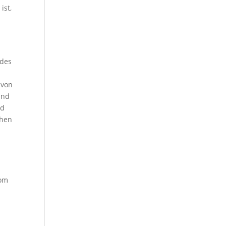
ist,
 des
 von
und
nd
chen
vom
n