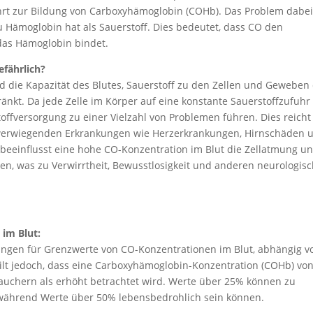
führt zur Bildung von Carboxyhämoglobin (COHb). Das Problem dabei 
zu Hämoglobin hat als Sauerstoff. Dies bedeutet, dass CO den
 das Hämoglobin bindet.
fährlich?
 die Kapazität des Blutes, Sauerstoff zu den Zellen und Geweben
ränkt. Da jede Zelle im Körper auf eine konstante Sauerstoffzufuhr
offversorgung zu einer Vielzahl von Problemen führen. Dies reicht
werwiegenden Erkrankungen wie Herzerkrankungen, Hirnschäden 
beeinflusst eine hohe CO-Konzentration im Blut die Zellatmung u
en, was zu Verwirrtheit, Bewusstlosigkeit und anderen neurologis
 im Blut:
lungen für Grenzwerte von CO-Konzentrationen im Blut, abhängig 
 gilt jedoch, dass eine Carboxyhämoglobin-Konzentration (COHb) vo
auchern als erhöht betrachtet wird. Werte über 25% können zu
 während Werte über 50% lebensbedrohlich sein können.