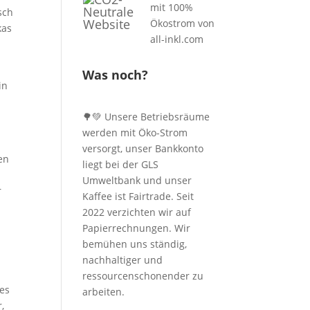
sch
kas
Was noch?
in
🌳💚 Unsere Betriebsräume
werden mit Öko-Strom
versorgt, unser Bankkonto
en
liegt bei der GLS
n
Umweltbank und unser
r
Kaffee ist Fairtrade. Seit
2022 verzichten wir auf
Papierrechnungen. Wir
bemühen uns ständig,
nachhaltiger und
ressourcenschonender zu
ses
arbeiten.
,