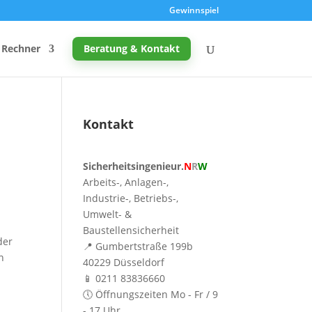
Gewinnspiel
Rechner
Beratung & Kontakt
d
Kontakt
Promille-Rechner
Sicherheitsingenieur.
N
R
W
Schreibtischhöhe berechnen
Arbeits-, Anlagen-,
Mutterschutz: Frist berechnen
Industrie-, Betriebs-,
Umwelt- &
Taupunkt & Schimmelgefahr
Baustellensicherheit
der
📍 Gumbertstraße 199b
n
40229 Düsseldorf
📱 0211 83836660
🕔 Öffnungszeiten Mo - Fr / 9
- 17 Uhr