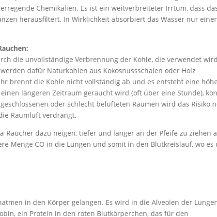
regende Chemikalien. Es ist ein weitverbreiteter Irrtum, dass da
nzen herausfiltert. In Wirklichkeit absorbiert das Wasser nur eine
Rauchen:
ch die unvollständige Verbrennung der Kohle, die verwendet wird
l werden dafür Naturkohlen aus Kokosnussschalen oder Holz
r brennt die Kohle nicht vollständig ab und es entsteht eine höh
 einen längeren Zeitraum geraucht wird (oft über eine Stunde), kö
n geschlossenen oder schlecht belüfteten Räumen wird das Risiko 
die Raumluft verdrängt.
ha-Raucher dazu neigen, tiefer und länger an der Pfeife zu ziehen a
ere Menge CO in die Lungen und somit in den Blutkreislauf, wo es
atmen in den Körper gelangen. Es wird in die Alveolen der Lunge
n, ein Protein in den roten Blutkörperchen, das für den