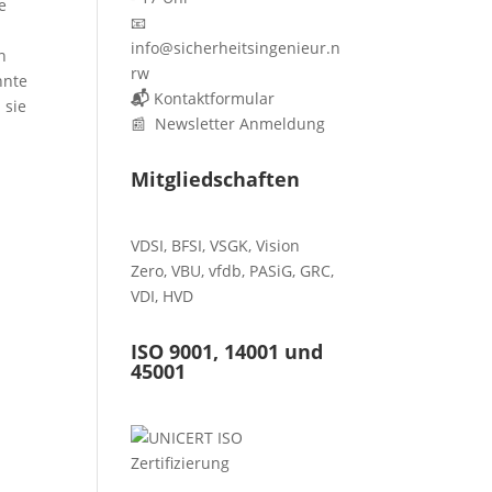
e
📧
info@sicherheitsingenieur.n
n
rw
nnte
📬
Kontaktformular
 sie
📰 Newsletter Anmeldung
Mitgliedschaften
VDSI
,
BFSI
,
VSGK
,
Vision
Zero
,
VBU
,
vfdb
,
PASiG
,
GRC
,
VDI,
HVD
ISO 9001, 14001 und
45001