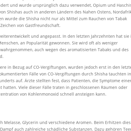
undert und wurde ursprünglich dazu verwendet, Opium und Haschi
 von Shishas auch in anderen Ländern des Nahen Ostens, Nordafri
nen wurde die Shisha nicht nur als Mittel zum Rauchen von Tabak
 Zeichen von Gastfreundschaft.
weiterentwickelt und angepasst. In den letzten Jahrzehnten hat sie 
enschen, an Popularität gewonnen. Sie wird oft als weniger
en wahrgenommen, auch wegen des aromatisierten Tabaks und des
d.
re in Bezug auf CO-Vergiftungen, wurden jedoch erst in den letzt
okumentierten Fälle von CO-Vergiftungen durch Shisha tauchten i
nderts auf. Ärzte stellten fest, dass Patienten, die Symptome eine
ht hatten. Viele dieser Fälle traten in geschlossenen Räumen oder
nzentration von Kohlenmonoxid schnell ansteigen kann.
h Melasse, Glycerin und verschiedene Aromen. Beim Erhitzen die
ampf auch zahlreiche schädliche Substanzen. Dazu gehören Teer