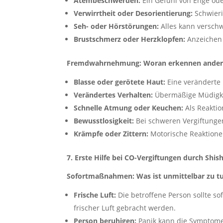
Atembeschwerden:
Ein Gefühl von Enge ode
Verwirrtheit oder Desorientierung:
Schwieri
Seh- oder Hörstörungen:
Alles kann versch
Brustschmerz oder Herzklopfen:
Anzeichen 
Fremdwahrnehmung: Woran erkennen andere 
Blasse oder gerötete Haut:
Eine veränderte 
Verändertes Verhalten:
Übermäßige Müdigkei
Schnelle Atmung oder Keuchen:
Als Reaktio
Bewusstlosigkeit:
Bei schweren Vergiftungen
Krämpfe oder Zittern:
Motorische Reaktione
7. Erste Hilfe bei CO-Vergiftungen durch Shis
Sofortmaßnahmen: Was ist unmittelbar zu t
Frische Luft:
Die betroffene Person sollte s
frischer Luft gebracht werden.
Person beruhigen:
Panik kann die Symptome v