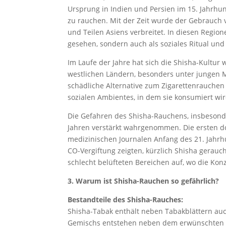
Ursprung in Indien und Persien im 15. Jahrh
zu rauchen. Mit der Zeit wurde der Gebrauch
und Teilen Asiens verbreitet. In diesen Regio
gesehen, sondern auch als soziales Ritual und
Im Laufe der Jahre hat sich die Shisha-Kultur 
westlichen Ländern, besonders unter jungen M
schädliche Alternative zum Zigarettenrauch
sozialen Ambientes, in dem sie konsumiert wir
Die Gefahren des Shisha-Rauchens, insbesonde
Jahren verstärkt wahrgenommen. Die ersten d
medizinischen Journalen Anfang des 21. Jahrhu
CO-Vergiftung zeigten, kürzlich Shisha gerauc
schlecht belüfteten Bereichen auf, wo die Ko
3. Warum ist Shisha-Rauchen so gefährlich?
Bestandteile des Shisha-Rauches:
Shisha-Tabak enthält neben Tabakblättern auc
Gemischs entstehen neben dem erwünschten D