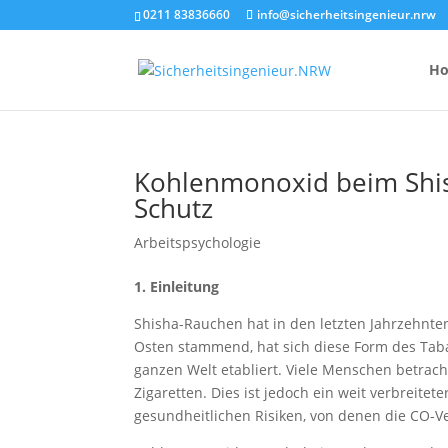
0211 83836660
info@sicherheitsingenieur.nrw
H
Kohlenmonoxid beim Shis
Schutz
Anzahl Brandsc
Feuerlöscher-
Arbeitspsychologie
Kosten eines 
1. Einleitung
Shisha-Rauchen hat in den letzten Jahrzehnt
Osten stammend, hat sich diese Form des Tabak
ganzen Welt etabliert. Viele Menschen betrac
Zigaretten. Dies ist jedoch ein weit verbreitet
gesundheitlichen Risiken, von denen die CO-Ve