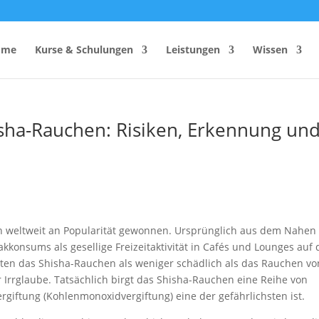
ome
Kurse & Schulungen
Leistungen
Wissen
ha-Rauchen: Risiken, Erkennung un
hutzhelfer
Anzahl Sicherheitsbeauftragter
Rechner
Einsatzzeitenrechner DGUV
Vorschrift 2
Brandschutzkonzepts
SiGeKo-Honorarrechner
en weltweit an Popularität gewonnen. Ursprünglich aus dem Nahen
Schneelast-Rechner
konsums als gesellige Freizeitaktivität in Cafés und Lounges auf 
hten das Shisha-Rauchen als weniger schädlich als das Rauchen vo
Zurrmittel & Ladungssicherung
er Irrglaube. Tatsächlich birgt das Shisha-Rauchen eine Reihe von
rgiftung (Kohlenmonoxidvergiftung) eine der gefährlichsten ist.