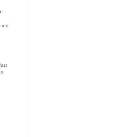
en
 und
dass
en