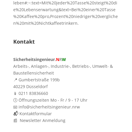
leben#:~:text=Mit%20jeder%20Tasse%20steigt%20di
e%20Lebenserwartung&text=Bei%20einer%20Tasse
%20Kaffee%20pro,Prozent%20niedriger%20vergliche
n%20mit%20Nichtkaffeetrinkern.
Kontakt
Sicherheitsingenieur.
N
R
W
Arbeits-, Anlagen-, Industrie-, Betriebs-, Umwelt- &
Baustellensicherheit
📍 Gumbertstraße 199b
40229 Düsseldorf
📱 0211 83836660
🕔 Öffnungszeiten Mo - Fr / 9 - 17 Uhr
📧 info@sicherheitsingenieur.nrw
📬
Kontaktformular
📰 Newsletter Anmeldung