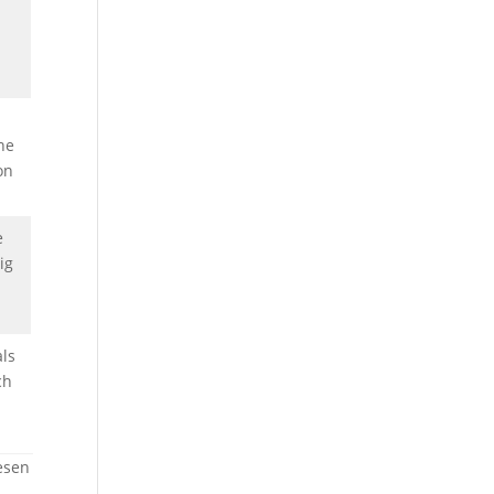
ne
on
e
ig
als
ch
esen