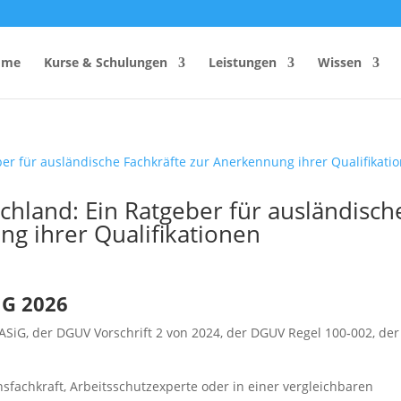
ome
Kurse & Schulungen
Leistungen
Wissen
hutzhelfer
Anzahl Sicherheitsbeauftragter
schland: Ein Ratgeber für ausländisch
Rechner
Einsatzzeitenrechner DGUV
ng ihrer Qualifikationen
Vorschrift 2
Brandschutzkonzepts
SiGeKo-Honorarrechner
G 2026
Schneelast-Rechner
ASiG, der DGUV Vorschrift 2 von 2024, der DGUV Regel 100‑002, der
Zurrmittel & Ladungssicherung
4
nsfachkraft, Arbeitsschutzexperte oder in einer vergleichbaren