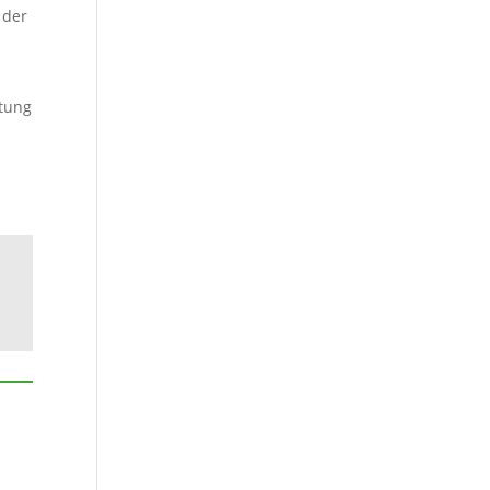
 der
rtung