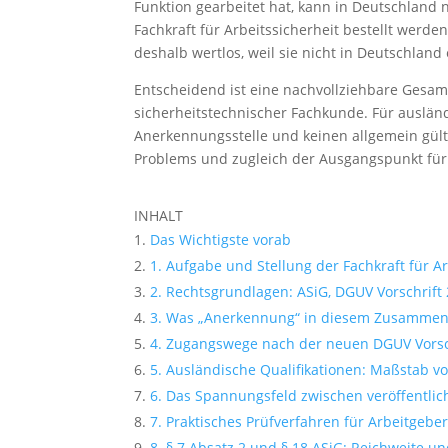
Funktion gearbeitet hat, kann in Deutschland 
Fachkraft für Arbeitssicherheit bestellt werde
deshalb wertlos, weil sie nicht in Deutschlan
Entscheidend ist eine nachvollziehbare Gesam
sicherheitstechnischer Fachkunde. Für ausländ
Anerkennungsstelle und keinen allgemein gül
Problems und zugleich der Ausgangspunkt für
INHALT
Das Wichtigste vorab
1. Aufgabe und Stellung der Fachkraft für Ar
2. Rechtsgrundlagen: ASiG, DGUV Vorschrif
3. Was „Anerkennung“ in diesem Zusammenh
4. Zugangswege nach der neuen DGUV Vorsc
5. Ausländische Qualifikationen: Maßstab v
6. Das Spannungsfeld zwischen veröffentlic
7. Praktisches Prüfverfahren für Arbeitgebe
8. § 7 Absatz 2 und § 18 ASiG: Reichweite u