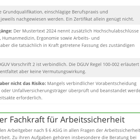
e Grundqualifikation, einschlägige Berufspraxis und
eweils nachgewiesen werden. Ein Zertifikat allein genügt nicht.
gänge:
Der Mustertext 2024 nennt zusätzlich Hochschulabschlüsse
ie, Humanmedizin, Ergonomie sowie Arbeits- und
aber die tatsächlich in Kraft getretene Fassung des zuständigen
DGUV Vorschrift 2 ist verbindlich. Die DGUV Regel 100‑002 erläutert
 entfaltet aber keine Vermutungswirkung.
aber nicht das Risiko:
Mangels verbindlicher Vorabentscheidung
t oder Unfallversicherungsträger überprüft und beanstandet werd
itsakte erforderlich.
er Fachkraft für Arbeitssicherheit
den Arbeitgeber nach § 6 ASiG in allen Fragen der Arbeitssicherhei
beit. Zu ihren Aufgaben gehören insbesondere die Beratung bei