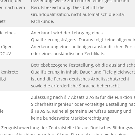
recht; bei
beziehungsweise zum Führen einer geschützten
en nach dem
Berufsbezeichnung. Dies betrifft die
Grundqualifikation, nicht automatisch die Sifa-
etz
Fachkunde.
de eines
Anerkannt wird der Lehrgang eines
Qualifizierungsträgers. Daraus folgt keine allgemei
träger,
Anerkennung einer beliebigen ausländischen Pers
e DGUV
oder eines ausländischen Zertifikats.
Betriebsbezogene Feststellung, ob die ausländisch
 konkrete
Qualifizierung in Inhalt, Dauer und Tiefe gleichwert
tigt
ist und die Person deutsches Arbeitsschutzrecht
sowie die erforderliche Sprache beherrscht.
Zulassung nach § 7 Absatz 2 ASiG für die Funktion 
Sicherheitsingenieur oder vorzeitige Bestellung na
de
§ 18 ASiG. Keine allgemeine Berufszulassung und
keine bundesweite Marktberechtigung.
 Zeugnisbewertung der Zentralstelle für ausländisches Bildungsw
eines Abschlusses unterstützen. Sie ersetzt aber weder eine