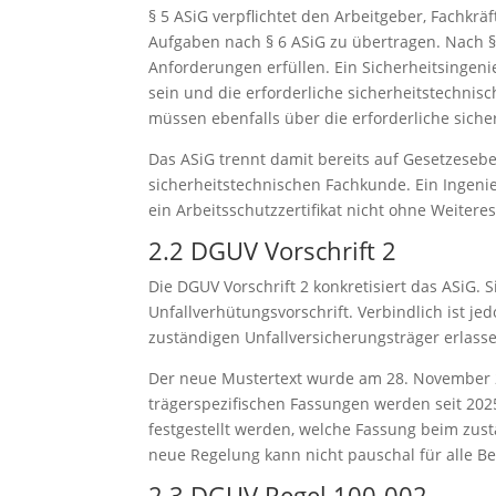
§ 5 ASiG verpflichtet den Arbeitgeber, Fachkräf
Aufgaben nach § 6 ASiG zu übertragen. Nach § 
Anforderungen erfüllen. Ein Sicherheitsingen
sein und die erforderliche sicherheitstechnis
müssen ebenfalls über die erforderliche sich
Das ASiG trennt damit bereits auf Gesetzeseb
sicherheitstechnischen Fachkunde. Ein Ingenie
ein Arbeitsschutzzertifikat nicht ohne Weiteres
2.2 DGUV Vorschrift 2
Die DGUV Vorschrift 2 konkretisiert das ASiG. 
Unfallverhütungsvorschrift. Verbindlich ist je
zuständigen Unfallversicherungsträger erlasse
Der neue Mustertext wurde am 28. November 
trägerspezifischen Fassungen werden seit 2025
festgestellt werden, welche Fassung beim zust
neue Regelung kann nicht pauschal für alle B
2.3 DGUV Regel 100‑002