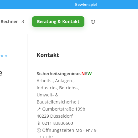
Gewinnspiel
Rechner
Beratung & Kontakt
Kontakt
Promille-Rechner
e
Sicherheitsingenieur.
N
R
W
Schreibtischhöhe berechnen
Arbeits-, Anlagen-,
Mutterschutz: Frist berechnen
Industrie-, Betriebs-,
Umwelt- &
Taupunkt & Schimmelgefahr
Baustellensicherheit
📍 Gumbertstraße 199b
40229 Düsseldorf
📱 0211 83836660
🕔 Öffnungszeiten Mo - Fr / 9
- 17 Uhr