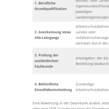
Bundes- oder Landes
1. Berufliche
Ingenieurabschlüss
Grundqualifikation
jeweiligen
Landesingenieurges
Arbeitsschutzbehör
2. Anerkennung eines
Landes oder
Sifa-Lehrgangs
Unfallversicherungs
vertreten durch di
3. Prüfung der
Arbeitgeber, der die
ausländischen
Bestellung beabsich
Fachkunde
4. Behördliche
Zuständige
Einzelfallentscheidung
Arbeitsschutzbehör
Eine Bewertung in der Datenbank anabin, eine
oder eine DQR-Zuordnung kann die Einordnung 