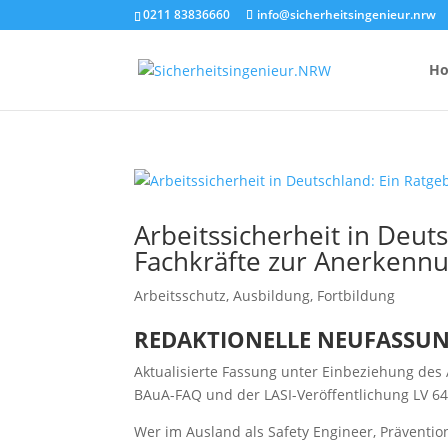
0211 83836660
info@sicherheitsingenieur.nrw
H
Anzahl Brandsc
Arbeitssicherheit in Deut
Feuerlöscher-
Fachkräfte zur Anerkennu
Kosten eines 
Arbeitsschutz
,
Ausbildung
,
Fortbildung
REDAKTIONELLE NEUFASSUN
Aktualisierte Fassung unter Einbeziehung des 
BAuA-FAQ und der LASI-Veröffentlichung LV 6
Wer im Ausland als Safety Engineer, Präventio