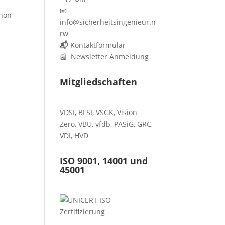
📧
chon
info@sicherheitsingenieur.n
rw
📬
Kontaktformular
📰 Newsletter Anmeldung
Mitgliedschaften
VDSI
,
BFSI
,
VSGK
,
Vision
Zero
,
VBU
,
vfdb
,
PASiG
,
GRC
,
VDI,
HVD
ISO 9001, 14001 und
45001