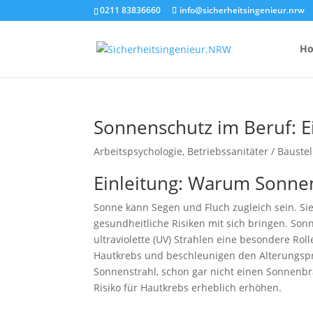
0211 83836660
info@sicherheitsingenieur.nrw
H
Sonnenschutz im Beruf: Ei
Anzahl Brandsc
Arbeitspsychologie
,
Betriebssanitäter / Bauste
Feuerlöscher-
Einleitung: Warum Sonnens
Kosten eines 
Sonne kann Segen und Fluch zugleich sein. Sie
gesundheitliche Risiken mit sich bringen. So
ultraviolette (UV) Strahlen eine besondere Rol
Hautkrebs und beschleunigen den Alterungspr
Sonnenstrahl, schon gar nicht einen Sonnenb
Risiko für Hautkrebs erheblich erhöhen.