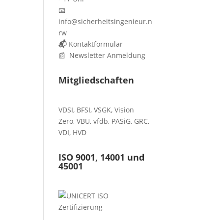
📧
info@sicherheitsingenieur.n
rw
📬
Kontaktformular
📰 Newsletter Anmeldung
Mitgliedschaften
VDSI
,
BFSI
,
VSGK
,
Vision
Zero
,
VBU
,
vfdb
,
PASiG
,
GRC
,
VDI,
HVD
ISO 9001, 14001 und
45001