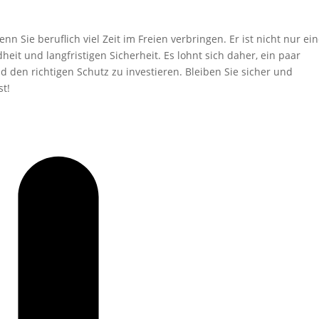
nn Sie beruflich viel Zeit im Freien verbringen. Er ist nicht nur ei
it und langfristigen Sicherheit. Es lohnt sich daher, ein paar
d den richtigen Schutz zu investieren. Bleiben Sie sicher und
t!