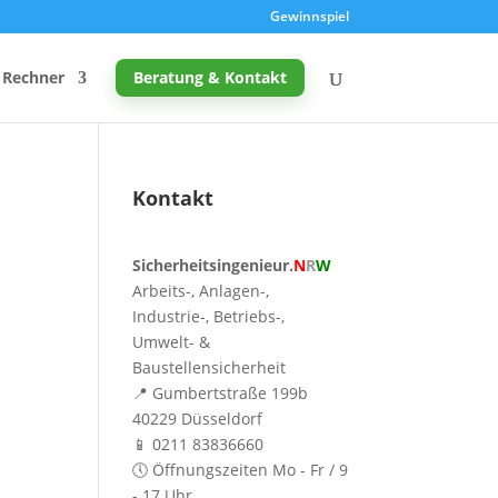
Gewinnspiel
Rechner
Beratung & Kontakt
Kontakt
Promille-Rechner
Sicherheitsingenieur.
N
R
W
Schreibtischhöhe berechnen
Arbeits-, Anlagen-,
Mutterschutz: Frist berechnen
Industrie-, Betriebs-,
Umwelt- &
Taupunkt & Schimmelgefahr
Baustellensicherheit
📍 Gumbertstraße 199b
40229 Düsseldorf
📱 0211 83836660
🕔 Öffnungszeiten Mo - Fr / 9
- 17 Uhr