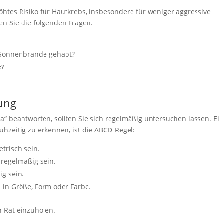
höhtes Risiko für Hautkrebs, insbesondere für weniger aggressive
en Sie die folgenden Fragen:
g Sonnenbrände gehabt?
e?
ung
a“ beantworten, sollten Sie sich regelmäßig untersuchen lassen. E
hzeitig zu erkennen, ist die ABCD-Regel:
etrisch sein.
d regelmäßig sein.
ig sein.
 in Größe, Form oder Farbe.
n Rat einzuholen.