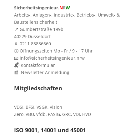
Sicherheitsingenieur.
N
R
W
Arbeits-, Anlagen-, Industrie-, Betriebs-, Umwelt- &
Baustellensicherheit
📍 Gumbertstraße 199b
40229 Düsseldorf
📱 0211 83836660
🕔 Öffnungszeiten Mo - Fr / 9 - 17 Uhr
📧 info@sicherheitsingenieur.nrw
📬
Kontaktformular
📰 Newsletter Anmeldung
Mitgliedschaften
VDSI
,
BFSI
,
VSGK
,
Vision
Zero
,
VBU
,
vfdb
,
PASiG
,
GRC
,
VDI,
HVD
ISO 9001, 14001 und 45001