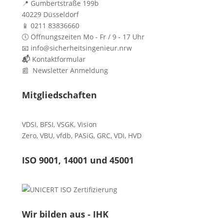
📍 Gumbertstraße 199b
40229 Düsseldorf
📱 0211 83836660
🕔 Öffnungszeiten Mo - Fr / 9 - 17 Uhr
📧 info@sicherheitsingenieur.nrw
📬
Kontaktformular
📰 Newsletter Anmeldung
Mitgliedschaften
VDSI
,
BFSI
,
VSGK
,
Vision
Zero
,
VBU
,
vfdb
,
PASiG
,
GRC
,
VDI,
HVD
ISO 9001, 14001 und 45001
Wir bilden aus - IHK