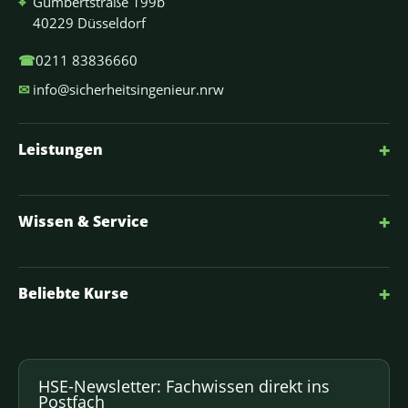
⌖
Gumbertstraße 199b
40229 Düsseldorf
☎
0211 83836660
✉
info@sicherheitsingenieur.nrw
+
Leistungen
+
Wissen & Service
+
Beliebte Kurse
HSE-Newsletter: Fachwissen direkt ins
Postfach