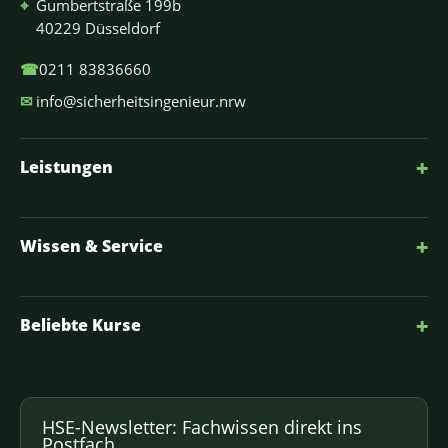
⌖
Gumbertstraße 199b
40229 Düsseldorf
☎
0211 83836660
✉
info@sicherheitsingenieur.nrw
+
Leistungen
+
Wissen & Service
+
Beliebte Kurse
HSE-Newsletter: Fachwissen direkt ins
Postfach