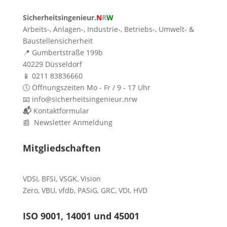
Sicherheitsingenieur.
N
R
W
Arbeits-, Anlagen-, Industrie-, Betriebs-, Umwelt- &
Baustellensicherheit
📍 Gumbertstraße 199b
40229 Düsseldorf
📱 0211 83836660
🕔 Öffnungszeiten Mo - Fr / 9 - 17 Uhr
📧 info@sicherheitsingenieur.nrw
📬
Kontaktformular
📰 Newsletter Anmeldung
Mitgliedschaften
VDSI
,
BFSI
,
VSGK
,
Vision
Zero
,
VBU
,
vfdb
,
PASiG
,
GRC
,
VDI,
HVD
ISO 9001, 14001 und 45001