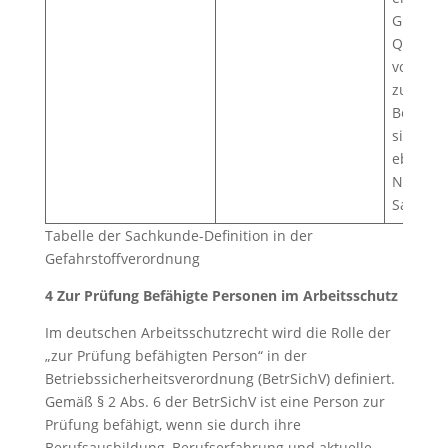
Gleichw
Qualifik
von der
zuständ
Behörde
sind, ge
ebenfall
Nachwei
Sachkun
Tabelle der Sachkunde-Definition in der
Gefahrstoffverordnung
4 Zur Prüfung Befähigte Personen im Arbeitsschutz
Im deutschen Arbeitsschutzrecht wird die Rolle der
„zur Prüfung befähigten Person“ in der
Betriebssicherheitsverordnung (BetrSichV) definiert.
Gemäß § 2 Abs. 6 der BetrSichV ist eine Person zur
Prüfung befähigt, wenn sie durch ihre
Berufsausbildung, Berufserfahrung und aktuelle