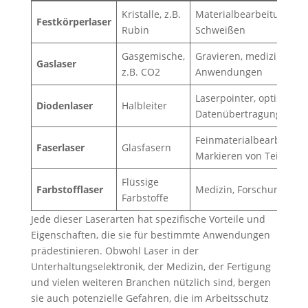
Kristalle, z.B.
Materialbearbeitung,
Festkörperlaser
Rubin
Schweißen
Gasgemische,
Gravieren, medizinische
Gaslaser
z.B. CO2
Anwendungen
Laserpointer, optische
Diodenlaser
Halbleiter
Datenübertragung
Feinmaterialbearbeitung
Faserlaser
Glasfasern
Markieren von Teilen
Flüssige
Farbstofflaser
Medizin, Forschung
Farbstoffe
Jede dieser Laserarten hat spezifische Vorteile und
Eigenschaften, die sie für bestimmte Anwendungen
prädestinieren. Obwohl Laser in der
Unterhaltungselektronik, der Medizin, der Fertigung
und vielen weiteren Branchen nützlich sind, bergen
sie auch potenzielle Gefahren, die im Arbeitsschutz