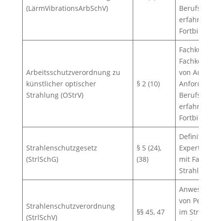
(LärmVibrationsArbSchV)
Berufsausbil
erfahrung, s
Fortbildung.
Fachkundig: 
Fachkenntni
Arbeitsschutzverordnung zu
von Aufgabe
künstlicher optischer
§ 2 (10)
Anforderung
Strahlung (OStrV)
Berufsausbil
erfahrung, s
Fortbildung.
Definition f
Strahlenschutzgesetz
§ 5 (24),
Experten un
(StrlSchG)
(38)
mit Fachkun
Strahlenschu
Anwesenheit/
von Persone
Strahlenschutzverordnung
§§ 45, 47
im Strahlens
(StrlSchV)