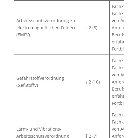
Fachkundig: 
Fachkenntni
Arbeitsschutzverordnung zu
von Aufgabe
elektromagnetischen Feldern
§ 2 (8)
Anforderung
(EMFV)
Berufsausbil
erfahrung, s
Fortbildung.
Fachkundig: 
Fachkenntni
von Aufgabe
Gefahrstoffverordnung
§ 2 (16)
Anforderung
(GefStoffV)
Berufsausbil
erfahrung, s
Fortbildung.
Fachkundig: 
Fachkenntni
Lärm- und Vibrations-
von Aufgabe
Arbeitsschutzverordnung
§ 2 (7)
Anforderung