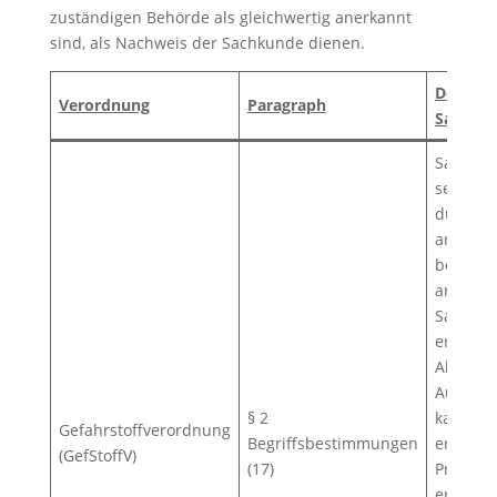
zuständigen Behörde als gleichwertig anerkannt
sind, als Nachweis der Sachkunde dienen.
Definiti
Verordnung
Paragraph
Sachku
Sachkund
seine F
durch T
an eine
behördl
anerkan
Sachkun
erweiter
Abhängi
Aufgabe
§ 2
kann au
Gefahrstoffverordnung
Begriffsbestimmungen
erfolgre
(GefStoffV)
(17)
Prüfung
erforder