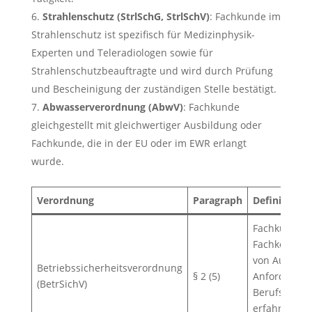
Strahlenschutz (StrlSchG, StrlSchV)
: Fachkunde im
Strahlenschutz ist spezifisch für Medizinphysik-
Experten und Teleradiologen sowie für
Strahlenschutzbeauftragte und wird durch Prüfung
und Bescheinigung der zuständigen Stelle bestätigt.
Abwasserverordnung (AbwV)
: Fachkunde
gleichgestellt mit gleichwertiger Ausbildung oder
Fachkunde, die in der EU oder im EWR erlangt
wurde.
Verordnung
Paragraph
Definition 
Fachkundig: 
Fachkenntni
von Aufgabe
Betriebssicherheitsverordnung
§ 2 (5)
Anforderung
(BetrSichV)
Berufsausbil
erfahrung, a