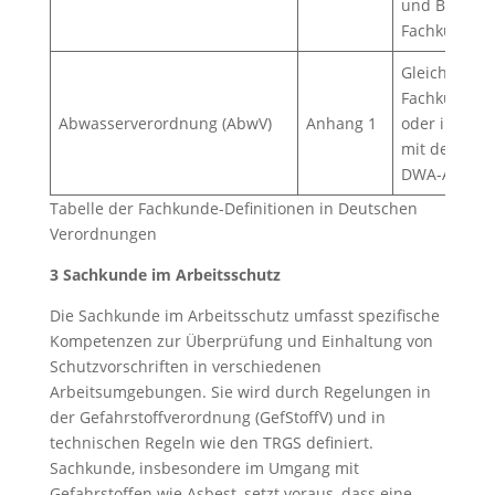
und Beschei
Fachkunde.
Gleichstellu
Fachkunde, d
Abwasserverordnung (AbwV)
Anhang 1
oder im EWR
mit den Anf
DWA-A 221.
Tabelle der Fachkunde-Definitionen in Deutschen
Verordnungen
3 Sachkunde im Arbeitsschutz
Die Sachkunde im Arbeitsschutz umfasst spezifische
Kompetenzen zur Überprüfung und Einhaltung von
Schutzvorschriften in verschiedenen
Arbeitsumgebungen. Sie wird durch Regelungen in
der Gefahrstoffverordnung (GefStoffV) und in
technischen Regeln wie den TRGS definiert.
Sachkunde, insbesondere im Umgang mit
Gefahrstoffen wie Asbest, setzt voraus, dass eine