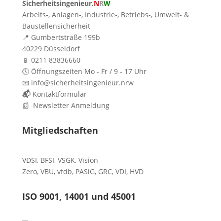
Sicherheitsingenieur.
N
R
W
Arbeits-, Anlagen-, Industrie-, Betriebs-, Umwelt- &
Baustellensicherheit
📍 Gumbertstraße 199b
40229 Düsseldorf
📱 0211 83836660
🕔 Öffnungszeiten Mo - Fr / 9 - 17 Uhr
📧 info@sicherheitsingenieur.nrw
📬
Kontaktformular
📰 Newsletter Anmeldung
Mitgliedschaften
VDSI
,
BFSI
,
VSGK
,
Vision
Zero
,
VBU
,
vfdb
,
PASiG
,
GRC
,
VDI,
HVD
ISO 9001, 14001 und 45001