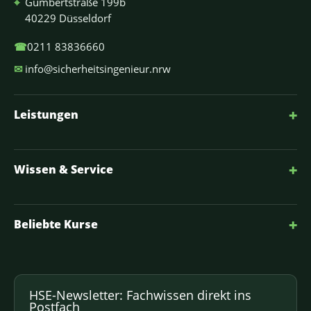
⌖
Gumbertstraße 199b
40229 Düsseldorf
☎
0211 83836660
✉
info@sicherheitsingenieur.nrw
+
Leistungen
+
Wissen & Service
+
Beliebte Kurse
HSE-Newsletter: Fachwissen direkt ins
Postfach