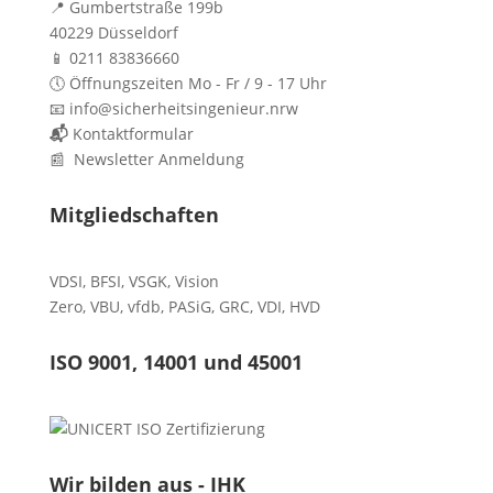
📍 Gumbertstraße 199b
40229 Düsseldorf
📱 0211 83836660
🕔 Öffnungszeiten Mo - Fr / 9 - 17 Uhr
📧 info@sicherheitsingenieur.nrw
📬
Kontaktformular
📰 Newsletter Anmeldung
Mitgliedschaften
VDSI
,
BFSI
,
VSGK
,
Vision
Zero
,
VBU
,
vfdb
,
PASiG
,
GRC
,
VDI,
HVD
ISO 9001, 14001 und 45001
Wir bilden aus - IHK