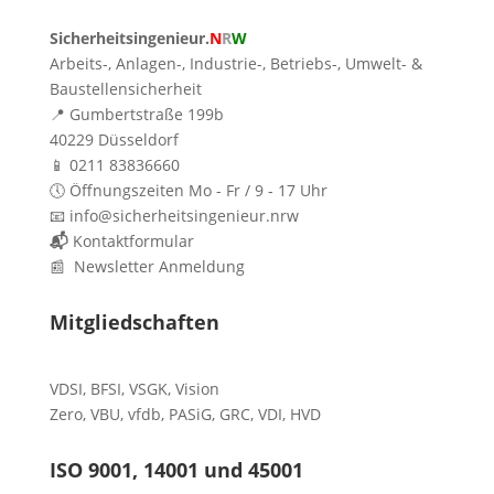
Sicherheitsingenieur.
N
R
W
Arbeits-, Anlagen-, Industrie-, Betriebs-, Umwelt- &
Baustellensicherheit
📍 Gumbertstraße 199b
40229 Düsseldorf
📱 0211 83836660
🕔 Öffnungszeiten Mo - Fr / 9 - 17 Uhr
📧 info@sicherheitsingenieur.nrw
📬
Kontaktformular
📰 Newsletter Anmeldung
Mitgliedschaften
VDSI
,
BFSI
,
VSGK
,
Vision
Zero
,
VBU
,
vfdb
,
PASiG
,
GRC
,
VDI,
HVD
ISO 9001, 14001 und 45001