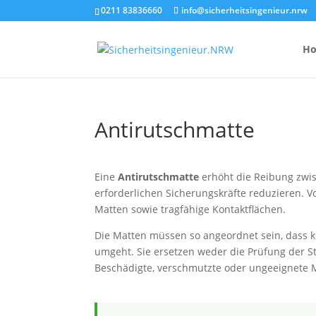
0211 83836660
info@sicherheitsingenieur.nrw
H
Antirutschmatte
Anzahl Brandsc
Feuerlöscher-
Eine
Antirutschmatte
erhöht die Reibung zwi
erforderlichen Sicherungskräfte reduzieren. 
Kosten eines 
Matten sowie tragfähige Kontaktflächen.
Die Matten müssen so angeordnet sein, dass k
umgeht. Sie ersetzen weder die Prüfung der 
Beschädigte, verschmutzte oder ungeeignete M