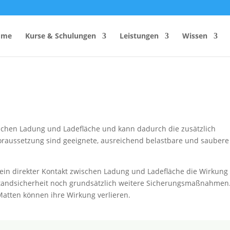
ome
Kurse & Schulungen
Leistungen
Wissen
hutzhelfer
Anzahl Sicherheitsbeauftragter
Rechner
Einsatzzeitenrechner DGUV
schen Ladung und Ladefläche und kann dadurch die zusätzlich
Vorschrift 2
Voraussetzung sind geeignete, ausreichend belastbare und saubere
Brandschutzkonzepts
SiGeKo-Honorarrechner
ein direkter Kontakt zwischen Ladung und Ladefläche die Wirkung
Schneelast-Rechner
Standsicherheit noch grundsätzlich weitere Sicherungsmaßnahmen
Zurrmittel & Ladungssicherung
atten können ihre Wirkung verlieren.