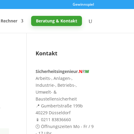
Gewinnspiel
Rechner
Beratung & Kontakt
Kontakt
Promille-Rechner
Sicherheitsingenieur.
N
R
W
Schreibtischhöhe berechnen
Arbeits-, Anlagen-,
Mutterschutz: Frist berechnen
Industrie-, Betriebs-,
Umwelt- &
Taupunkt & Schimmelgefahr
Baustellensicherheit
📍 Gumbertstraße 199b
.
40229 Düsseldorf
📱 0211 83836660
🕔 Öffnungszeiten Mo - Fr / 9
- 17 Uhr