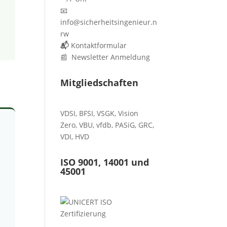
📧
info@sicherheitsingenieur.n
rw
📬
Kontaktformular
📰 Newsletter Anmeldung
Mitgliedschaften
VDSI
,
BFSI
,
VSGK
,
Vision
Zero
,
VBU
,
vfdb
,
PASiG
,
GRC
,
VDI,
HVD
ISO 9001, 14001 und
45001