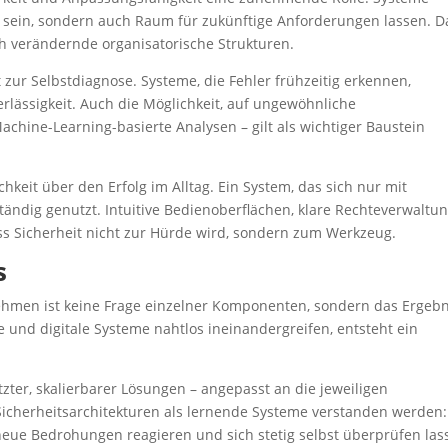
gt sein, sondern auch Raum für zukünftige Anforderungen lassen. D
ch verändernde organisatorische Strukturen.
t zur Selbstdiagnose. Systeme, die Fehler frühzeitig erkennen,
rlässigkeit. Auch die Möglichkeit, auf ungewöhnliche
chine-Learning-basierte Analysen – gilt als wichtiger Baustein
chkeit über den Erfolg im Alltag. Ein System, das sich nur mit
ständig genutzt. Intuitive Bedienoberflächen, klare Rechteverwaltu
ss Sicherheit nicht zur Hürde wird, sondern zum Werkzeug.
s
nehmen ist keine Frage einzelner Komponenten, sondern das Ergebn
 und digitale Systeme nahtlos ineinandergreifen, entsteht ein
zter, skalierbarer Lösungen – angepasst an die jeweiligen
icherheitsarchitekturen als lernende Systeme verstanden werden:
e Bedrohungen reagieren und sich stetig selbst überprüfen las