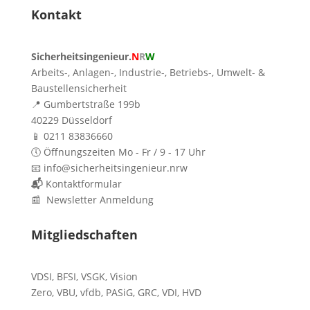
Kontakt
Sicherheitsingenieur.
N
R
W
Arbeits-, Anlagen-, Industrie-, Betriebs-, Umwelt- &
Baustellensicherheit
📍 Gumbertstraße 199b
40229 Düsseldorf
📱 0211 83836660
🕔 Öffnungszeiten Mo - Fr / 9 - 17 Uhr
📧 info@sicherheitsingenieur.nrw
📬
Kontaktformular
📰 Newsletter Anmeldung
Mitgliedschaften
VDSI
,
BFSI
,
VSGK
,
Vision
Zero
,
VBU
,
vfdb
,
PASiG
,
GRC
,
VDI,
HVD