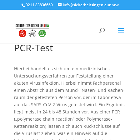
0211 83836660
info@sicherheitsingenieur.nrw
PCR-Test
Hierbei handelt es sich um ein medizinisches
Untersuchungs­verfahren zur Feststellung einer
akuten Virus­infektion. Hierbei nimmt Fach­personal
einen Abstrich aus dem Mund-, Nasen- und Rachen­
raum der getesteten Person vor, der im Labor etwa
auf das SARS-CoV-2-Virus getestet wird. Ein Ergebnis
liegt meist in 24 bis 48 Stunden vor. Aus einer PCR
(„polymerase chain reaction“ oder Polymerase-
Ketten­reaktion) lassen sich auch Rückschlüsse auf
die Viruslast ziehen, was ein Hinweis auf die