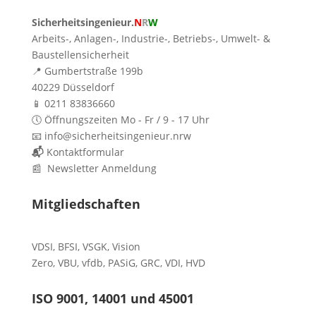
Sicherheitsingenieur.
N
R
W
Arbeits-, Anlagen-, Industrie-, Betriebs-, Umwelt- &
Baustellensicherheit
📍 Gumbertstraße 199b
40229 Düsseldorf
📱 0211 83836660
🕔 Öffnungszeiten Mo - Fr / 9 - 17 Uhr
📧 info@sicherheitsingenieur.nrw
📬
Kontaktformular
📰 Newsletter Anmeldung
Mitgliedschaften
VDSI
,
BFSI
,
VSGK
,
Vision
Zero
,
VBU
,
vfdb
,
PASiG
,
GRC
,
VDI,
HVD
ISO 9001, 14001 und 45001