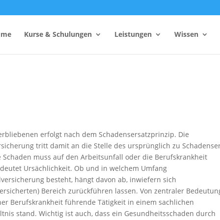
ome
Kurse & Schulungen
Leistungen
Wissen
hutzhelfer
Anzahl Sicherheitsbeauftragter
Rechner
Einsatzzeitenrechner DGUV
Vorschrift 2
erbliebenen erfolgt nach dem Schadensersatzprinzip. Die
Brandschutzkonzepts
rsicherung tritt damit an die Stelle des ursprünglich zu Schadense
SiGeKo-Honorarrechner
 Schaden muss auf den Arbeitsunfall oder die Berufskrankheit
Schneelast-Rechner
bedeutet Ursächlichkeit. Ob und in welchem Umfang
lversicherung besteht, hängt davon ab, inwiefern sich
Zurrmittel & Ladungssicherung
ersicherten) Bereich zurückführen lassen. Von zentraler Bedeutung
iner Berufskrankheit führende Tätigkeit in einem sachlichen
is stand. Wichtig ist auch, dass ein Gesundheitsschaden durch