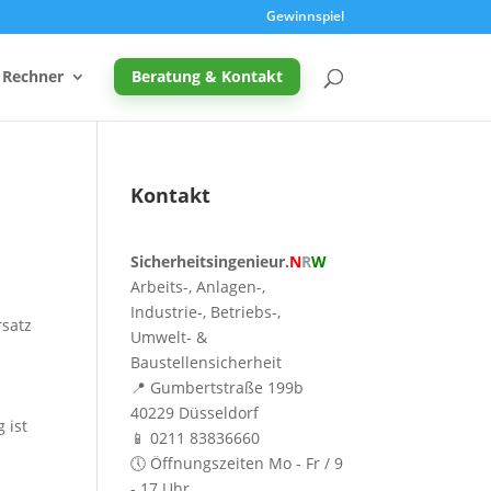
Gewinnspiel
Rechner
Beratung & Kontakt
Kontakt
Promille-Rechner
Sicherheitsingenieur.
N
R
W
Schreibtischhöhe berechnen
Arbeits-, Anlagen-,
Mutterschutz: Frist berechnen
Industrie-, Betriebs-,
rsatz
Umwelt- &
Taupunkt & Schimmelgefahr
Baustellensicherheit
📍 Gumbertstraße 199b
40229 Düsseldorf
 ist
📱 0211 83836660
🕔 Öffnungszeiten Mo - Fr / 9
- 17 Uhr