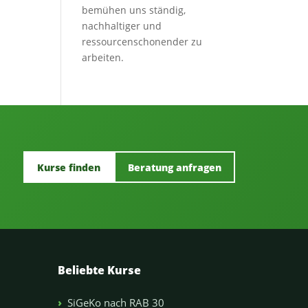
bemühen uns ständig,
nachhaltiger und
ressourcenschonender zu
arbeiten.
Kurse finden
Beratung anfragen
Beliebte Kurse
SiGeKo nach RAB 30