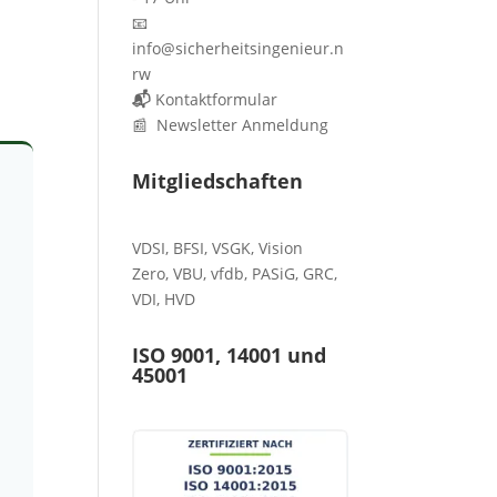
📧
info@sicherheitsingenieur.n
rw
📬
Kontaktformular
📰 Newsletter Anmeldung
Mitgliedschaften
VDSI
,
BFSI
,
VSGK
,
Vision
Zero
,
VBU
,
vfdb
,
PASiG
,
GRC
,
VDI,
HVD
ISO 9001, 14001 und
45001