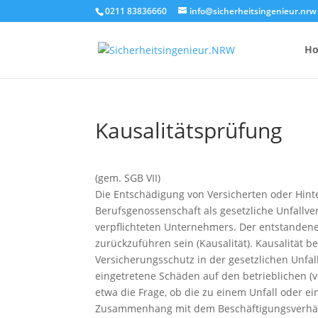
0211 83836660
info@sicherheitsingenieur.nrw
H
Kausalitätsprüfung
Anzahl Brandsc
Feuerlöscher-
(gem. SGB VII)
Die Entschädigung von Versicherten oder Hint
Kosten eines 
Berufsgenossenschaft als gesetzliche Unfallve
verpflichteten Unternehmers. Der entstandene
zurückzuführen sein (Kausalität). Kausalität 
Versicherungsschutz in der gesetzlichen Unfal
eingetretene Schäden auf den betrieblichen (v
etwa die Frage, ob die zu einem Unfall oder e
Zusammenhang mit dem Beschäftigungsverhältn