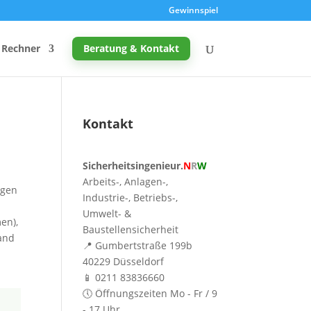
Gewinnspiel
Rechner
Beratung & Kontakt
Kontakt
Promille-Rechner
Sicherheitsingenieur.
N
R
W
Schreibtischhöhe berechnen
Arbeits-, Anlagen-,
egen
Mutterschutz: Frist berechnen
Industrie-, Betriebs-,
Umwelt- &
en),
Taupunkt & Schimmelgefahr
Baustellensicherheit
rand
📍 Gumbertstraße 199b
40229 Düsseldorf
📱 0211 83836660
🕔 Öffnungszeiten Mo - Fr / 9
- 17 Uhr