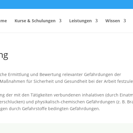
ome
Kurse & Schulungen
Leistungen
Wissen
ng
hutzhelfer
Anzahl Sicherheitsbeauftragter
Rechner
Einsatzzeitenrechner DGUV
ische Ermittlung und Bewertung relevanter Gefährdungen der
Vorschrift 2
n Maßnahmen für Sicherheit und Gesundheit bei der Arbeit festzul
Brandschutzkonzepts
SiGeKo-Honorarrechner
ung der mit den Tätigkeiten verbundenen inhalativen (durch Einatm
Schneelast-Rechner
Verschlucken) und physikalisch-chemischen Gefährdungen (z. B. B
igen durch Gefahrstoffe bedingten Gefährdungen.
Zurrmittel & Ladungssicherung