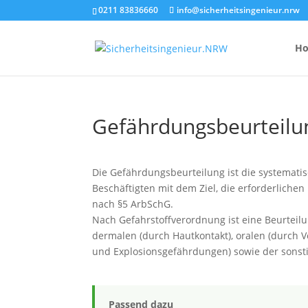
0211 83836660
info@sicherheitsingenieur.nrw
H
Gefährdungsbeurteilu
Anzahl Brandsc
Feuerlöscher-
Die Gefährdungsbeurteilung ist die systemat
Beschäftigten mit dem Ziel, die erforderliche
Kosten eines 
nach §5 ArbSchG.
Nach Gefahrstoffverordnung ist eine Beurteil
dermalen (durch Hautkontakt), oralen (durch 
und Explosionsgefährdungen) sowie der sonst
Passend dazu