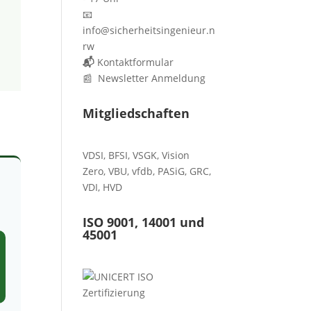
📧
info@sicherheitsingenieur.n
rw
📬
Kontaktformular
📰 Newsletter Anmeldung
Mitgliedschaften
VDSI
,
BFSI
,
VSGK
,
Vision
Zero
,
VBU
,
vfdb
,
PASiG
,
GRC
,
VDI,
HVD
ISO 9001, 14001 und
45001