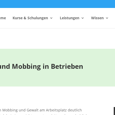
ome
Kurse & Schulungen
Leistungen
Wissen
hutzhelfer
Anzahl Sicherheitsbeauftragter
Rechner
Einsatzzeitenrechner DGUV
und Mobbing in Betrieben
Vorschrift 2
Brandschutzkonzepts
SiGeKo-Honorarrechner
Schneelast-Rechner
Zurrmittel & Ladungssicherung
n Mobbing und Gewalt am Arbeitsplatz deutlich