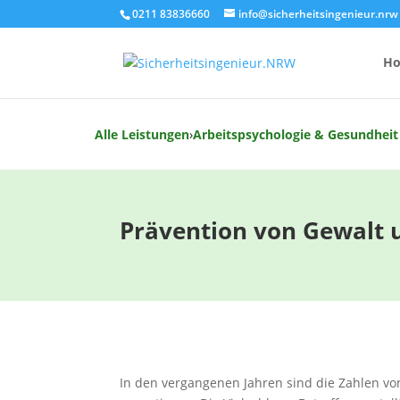
0211 83836660
info@sicherheitsingenieur.nrw
H
Alle Leistungen
›
Arbeitspsychologie & Gesundheit
Anzahl Brandsc
Feuerlöscher-
Prävention von Gewalt 
Kosten eines 
In den vergangenen Jahren sind die Zahlen vo