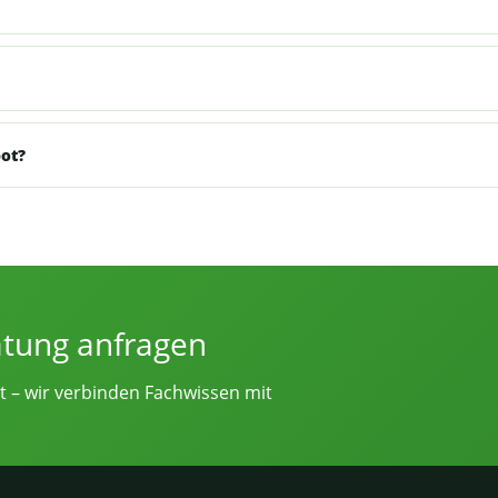
bot?
e von Sicherheitsingenieur.NRW
atung anfragen
t – wir verbinden Fachwissen mit