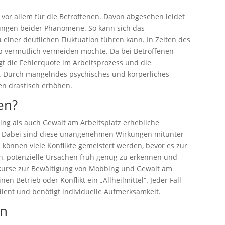
 vor allem für die Betroffenen. Davon abgesehen leidet
ungen beider Phänomene. So kann sich das
 einer deutlichen Fluktuation führen kann. In Zeiten des
eb vermutlich vermeiden möchte. Da bei Betroffenen
eigt die Fehlerquote im Arbeitsprozess und die
ch. Durch mangelndes psychisches und körperliches
en drastisch erhöhen.
en?
ing als auch Gewalt am Arbeitsplatz erhebliche
en. Dabei sind diese unangenehmen Wirkungen mitunter
 können viele Konflikte gemeistert werden, bevor es zur
n, potenzielle Ursachen früh genug zu erkennen und
nskurse zur Bewältigung von Mobbing und Gewalt am
nen Betrieb oder Konflikt ein „Allheilmittel“. Jeder Fall
ient und benötigt individuelle Aufmerksamkeit.
en