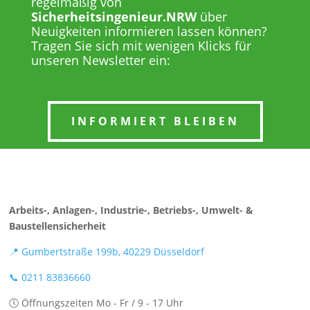
regelmäßig von
Sicherheitsingenieur
.
NRW
über
Neuigkeiten informieren lassen können?
Tragen Sie sich mit wenigen Klicks für
unseren Newsletter ein:
INFORMIERT BLEIBEN
Sicherheitsingenieur.
N
R
W
Arbeits-, Anlagen-, Industrie-, Betriebs-, Umwelt- &
Baustellensicherheit
📍 Gumbertstraße 199b, 40229 Düsseldorf
📞 0211 83836660
🕔 Öffnungszeiten Mo - Fr / 9 - 17 Uhr