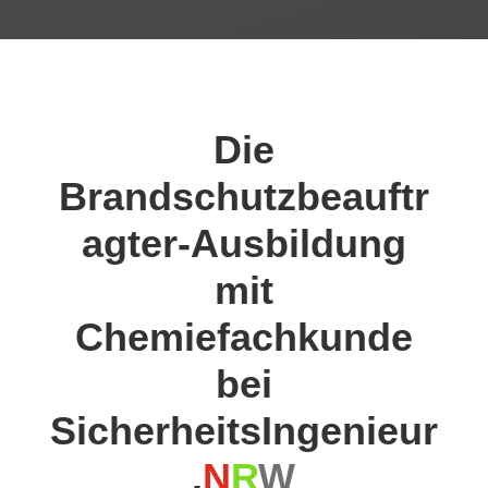
Die
Brandschutzbeauftr
agter-Ausbildung
mit
Chemiefachkunde
bei
SicherheitsIngenieur
.
N
R
W